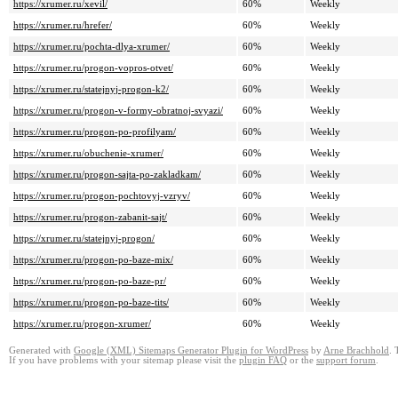
https://xrumer.ru/xevil/
60%
Weekly
https://xrumer.ru/hrefer/
60%
Weekly
https://xrumer.ru/pochta-dlya-xrumer/
60%
Weekly
https://xrumer.ru/progon-vopros-otvet/
60%
Weekly
https://xrumer.ru/statejnyj-progon-k2/
60%
Weekly
https://xrumer.ru/progon-v-formy-obratnoj-svyazi/
60%
Weekly
https://xrumer.ru/progon-po-profilyam/
60%
Weekly
https://xrumer.ru/obuchenie-xrumer/
60%
Weekly
https://xrumer.ru/progon-sajta-po-zakladkam/
60%
Weekly
https://xrumer.ru/progon-pochtovyj-vzryv/
60%
Weekly
https://xrumer.ru/progon-zabanit-sajt/
60%
Weekly
https://xrumer.ru/statejnyj-progon/
60%
Weekly
https://xrumer.ru/progon-po-baze-mix/
60%
Weekly
https://xrumer.ru/progon-po-baze-pr/
60%
Weekly
https://xrumer.ru/progon-po-baze-tits/
60%
Weekly
https://xrumer.ru/progon-xrumer/
60%
Weekly
Generated with
Google (XML) Sitemaps Generator Plugin for WordPress
by
Arne Brachhold
. 
If you have problems with your sitemap please visit the
plugin FAQ
or the
support forum
.