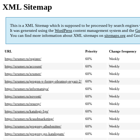
XML Sitemap
This is a XML Sitemap which is supposed to be processed by search engines
It was generated using the
WordPress
content management system and the
Go
You can find more information about XML sitemaps on
sitemaps.org
and Goo
URL
Priority
Change frequency
https://xrumer.ru/register/
60%
Weekly
https://xrumer.ru/account/
60%
Weekly
https://xrumer.ru/xrumer/
60%
Weekly
https://xrumer.ru/progon-v-formy-obratnoj-svyazi-2/
60%
Weekly
https://xrumer.ru/informatsiya/
60%
Weekly
https://xrumer.ru/novosti/
60%
Weekly
https://xrumer.ru/resursy/
60%
Weekly
https://xrumer.ru/katalogi-1ps/
60%
Weekly
https://xrumer.ru/kraudmarketing/
60%
Weekly
https://xrumer.ru/progony-allsubmitter/
60%
Weekly
https://xrumer.ru/progony-po-katalogam/
60%
Weekly