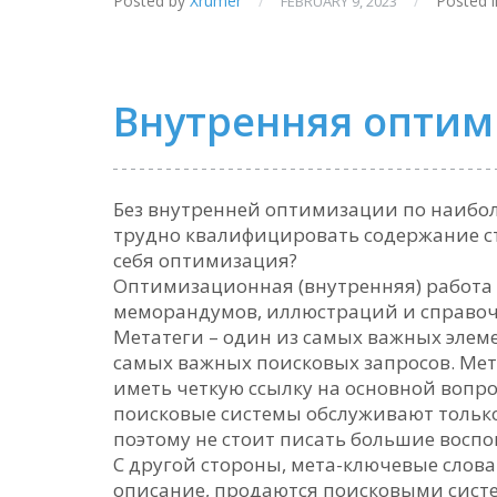
Posted by
Xrumer
/
/
Posted i
FEBRUARY 9, 2023
Внутренняя оптим
Без внутренней оптимизации по наибо
трудно квалифицировать содержание ст
себя оптимизация?
Оптимизационная (внутренняя) работа
меморандумов, иллюстраций и справоч
Метатеги – один из самых важных элем
самых важных поисковых запросов. Мет
иметь четкую ссылку на основной вопро
поисковые системы обслуживают только
поэтому не стоит писать большие восп
С другой стороны, мета-ключевые слов
описание, продаются поисковыми сист