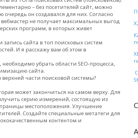
лементарно – без посетителей сайт, можно
П
ую очередь он создавался для них. Согласно
то вебмастер не получает максимальных выгод
X
нерских программ, в которых живет
К
п
, и запись сайта в топ поисковых систем
стей. И я расскажу вам об этом в
X
г
 необходимо убрать области SEO-процесса,
имизацию сайта.
С
в верхней части поисковой системы?
S
торая может закончиться на самом верху. Для
олучить серию измерений, состоящую из
страницы местоположения. Улучшение
етителей. Создайте специальные метатеги для
ысококачественным контентом и