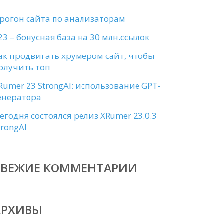
рогон сайта по анализаторам
23 – бонусная база на 30 млн.ссылок
ак продвигать хрумером сайт, чтобы
олучить топ
Rumer 23 StrongAI: использование GPT-
енератора
егодня состоялся релиз XRumer 23.0.3
trongAI
СВЕЖИЕ КОММЕНТАРИИ
АРХИВЫ