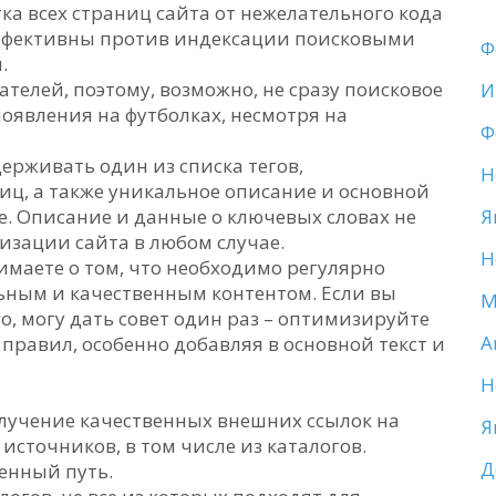
ка всех страниц сайта от нежелательного кода
е эффективны против индексации поисковыми
Ф
.
телей, поэтому, возможно, не сразу поисковое
И
оявления на футболках, несмотря на
Ф
держивать один из списка тегов,
Н
ц, а также уникальное описание и основной
е. Описание и данные о ключевых словах не
Я
зации сайта в любом случае.
Н
нимаете о том, что необходимо регулярно
ьным и качественным контентом. Если вы
М
о, могу дать совет один раз – оптимизируйте
А
правил, особенно добавляя в основной текст и
Н
олучение качественных внешних ссылок на
Я
сточников, в том числе из каталогов.
Д
венный путь.