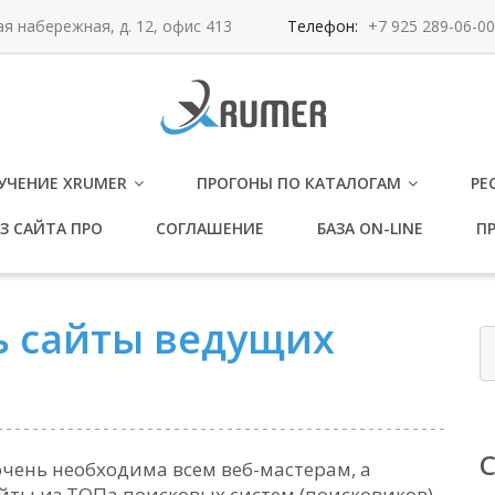
ая набережная, д. 12, офис 413
Телефон:
+7 925 289-06-00
УЧЕНИЕ XRUMER
ПРОГОНЫ ПО КАТАЛОГАМ
РЕ
З САЙТА ПРО
СОГЛАШЕНИЕ
БАЗА ON-LINE
ПР
ь сайты ведущих
очень необходима всем веб-мастерам, а
йты из ТОПа поисковых систем (поисковиков).