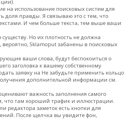
ации).
ие на использование поисковых систем для
ть доля правды. Я связываю это с тем, что
текстами. И чем больше текста, тем выше ваши
о существу. Но их плотность не должна
 вероятно, Sklamoput забанены в поисковых
рующие ваши слова, будут беспокоиться о
шего заголовка к вашему собственному
подать заявку на Не забудьте применить кольцо
я получения дополнительной информации см.
оценивают важность заполнения самого
ом, что там хороший трафик и иллюстрации.
ели редактора заметок есть кнопки для
ний. После щелчка вы увидите фон,