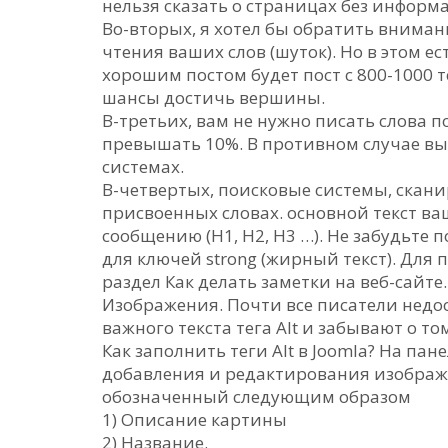
нельзя сказать о страницах без информ
Во-вторых, я хотел бы обратить вниман
чтения ваших слов (шуток). Но в этом ес
хорошим постом будет пост с 800-1000 
шансы достичь вершины.
В-третьих, вам не нужно писать слова п
превышать 10%. В противном случае вы,
системах.
В-четвертых, поисковые системы, скани
присвоенных словах. основной текст ва
сообщению (H1, H2, H3 …). Не забудьте 
для ключей strong (жирный текст). Дл
раздел Как делать заметки на веб-сайте.
Изображения. Почти все писатели недо
важного текста тега Alt и забывают о т
Как заполнить теги Alt в Joomla? На пан
добавления и редактирования изображе
обозначенный следующим образом
1) Описание картины
2) Название.