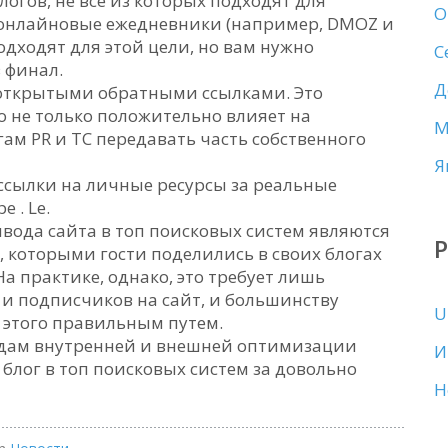
огов, не все из которых подходят для
О
 онлайновые ежедневники (например, DMOZ и
подходят для этой цели, но вам нужно
С
 финал.
Д
с открытыми обратными ссылками. Это
Это не только положительно влияет на
М
гам PR и TC передавать часть собственного
Я
ссылки на личные ресурсы за реальные
 . Le.
вода сайта в топ поисковых систем являются
, которыми гости поделились в своих блогах
а практике, однако, это требует лишь
 и подписчиков на сайт, и большинству
U
 этого правильным путем.
одам внутренней и внешней оптимизации
И
блог в топ поисковых систем за довольно
Н