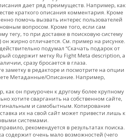
исания дает ряд преимуществ. Например, как
ачестве краткого описания комментария. Кроме
ленно помочь вызвать интерес пользователей
сновным вопросом. Кроме того, если сам
му тегу, то при доставке в поисковую систему
 он жирно отличается. См. пример на рисунке.
 действительно подумал “Скачать подарок от
орый содержит метку Ru Fight Meta description, а
аличии, сразу бросается в глаза.
йте заметку в редакторе и посмотрите на опции
дете Метаданные/Описание. Например,
ер, как он приурочен к другому более крупному
льно хотите сварганить на собственном сайте,
ригинальным и самобытным. Копирование
вставка их на свой сайт может привести лишь к
ковыми системами.
правило, рекомендуется в результатах поиска.
ска содержит очень мало возможностей (чего