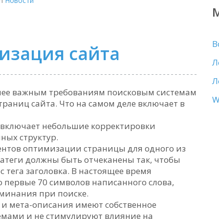
n
Новости
В
изация сайта
Л
Л
лее важным требованиям поисковым системам
W
раниц сайта. Что на самом деле включает в
 включает небольшие корректировки
ных структур.
ентов оптимизации страницы для одного из
атеги должны быть отчеканены так, чтобы
с тега заголовка. В настоящее время
 первые 70 символов написанного слова,
оминания при поиске.
а и мета-описания имеют собственное
емами и не стимулируют влияние на