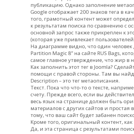
публикацию. Однако заполнение метаоп
Google отображает 200 знаков тега в к
того, грамотный контент может опреде
к результатам поиска по сравнению с о
основной запрос также прикреплен к это
(которая уже привлекает пользователей)
На диаграмме видно, что один человек
Partition Magic 8” на сайте RUS Bags, кот
самое главное утверждение, что жир в н
Как заполнить этот тег в Joomla? Сдела
помощи с правой стороны. Там вы най
Description – это тег метаописания.
Текст. Пока что что-то о тексте, наприм
счету. Прежде всего, если вы действите
весь язык на странице должен быть о
материалов с других сайтов и простая 
тому, что ваш сайт будет забанен поис
Кроме того, оригинальный контент, как 
Да, и эта страница с результатами пои