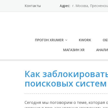
Контакты
Адрес:
г. Москва, Пресненск
ПРОГОН XRUMER
KWORK
ОБ
МАГАЗИН XR
АНАЛИ
Как заблокироват
поисковых систем
Сегодня мы поговорим о теме, которая 
именно о том, как именно исключить са