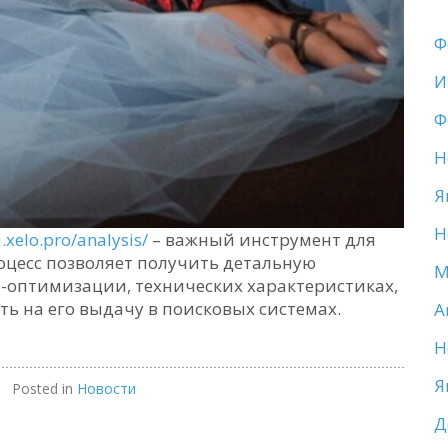
Ф
И
Ф
Н
Я
Н
u.xelo.pro/analysis/
– важный инструмент для
оцесс позволяет получить детальную
М
O-оптимизации, технических характеристиках,
ть на его выдачу в поисковых системах.
А
Н
Я
Posted in
Новости
Д