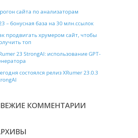
рогон сайта по анализаторам
23 – бонусная база на 30 млн.ссылок
ак продвигать хрумером сайт, чтобы
олучить топ
Rumer 23 StrongAI: использование GPT-
енератора
егодня состоялся релиз XRumer 23.0.3
trongAI
СВЕЖИЕ КОММЕНТАРИИ
АРХИВЫ