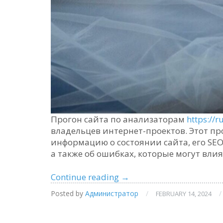
Прогон сайта по анализаторам
https://r
владельцев интернет-проектов. Этот пр
информацию о состоянии сайта, его SE
а также об ошибках, которые могут влия
Прогон
Continue reading
→
сайта
Posted by
Администратор
/
/
FEBRUARY 14, 2024
по
анализаторам