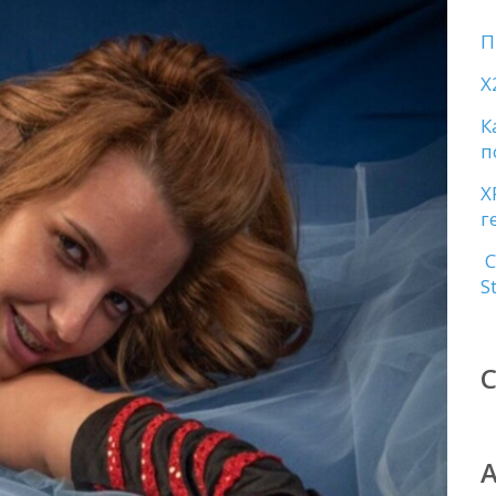
П
X
К
п
X
г
С
S