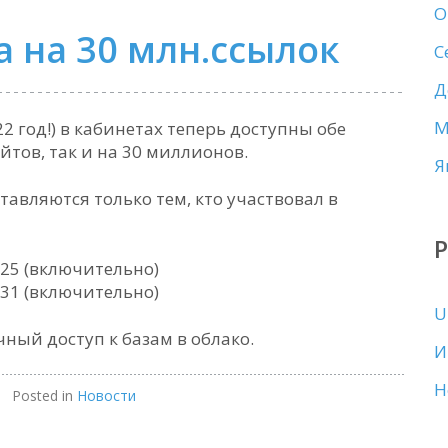
О
а на 30 млн.ссылок
С
Д
М
2 год!) в кабинетах теперь доступны обе
йтов, так и на 30 миллионов.
Я
авляются только тем, кто участвовал в
2.25 (включительно)
0.31 (включительно)
U
ный доступ к базам в облако.
И
Н
Posted in
Новости