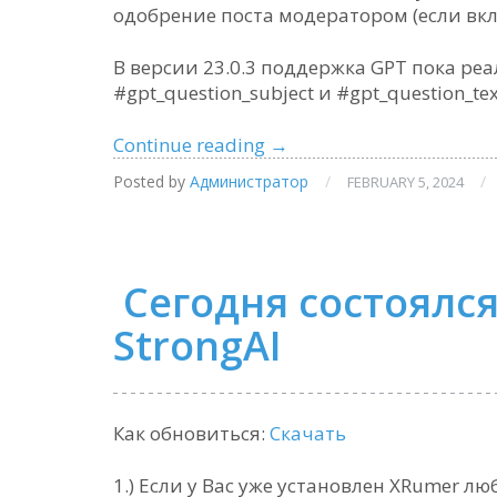
одобрение поста модератором (если вк
В версии 23.0.3 поддержка GPT пока ре
#gpt_question_subject и #gpt_question_tex
XRumer
Continue reading
→
23
Posted by
Администратор
/
/
FEBRUARY 5, 2024
StrongAI:
использование
GPT-
генератора
Сегодня состоялся
StrongAI
Как обновиться:
Скачать
1.) Если у Вас уже установлен XRumer л