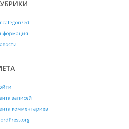
РУБРИКИ
ncategorized
нформация
овости
МЕТА
ойти
ента записей
ента комментариев
ordPress.org