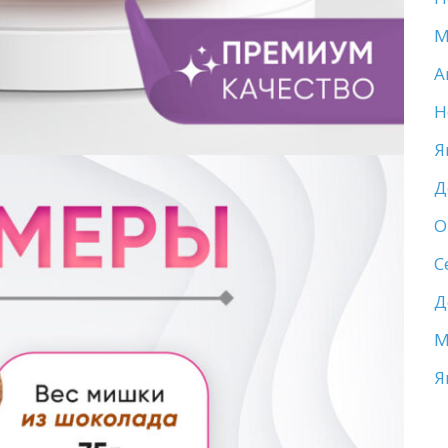
М
А
Н
Я
Д
О
С
Д
М
Я