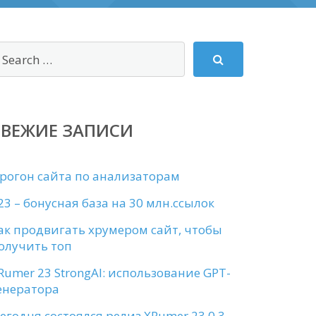
СВЕЖИЕ ЗАПИСИ
рогон сайта по анализаторам
23 – бонусная база на 30 млн.ссылок
ак продвигать хрумером сайт, чтобы
олучить топ
Rumer 23 StrongAI: использование GPT-
енератора
егодня состоялся релиз XRumer 23.0.3