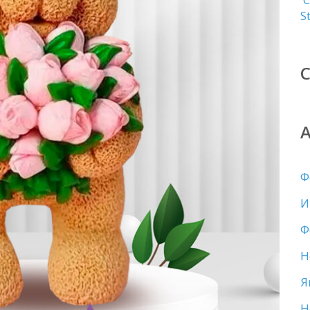
S
Ф
И
Ф
Н
Я
Н