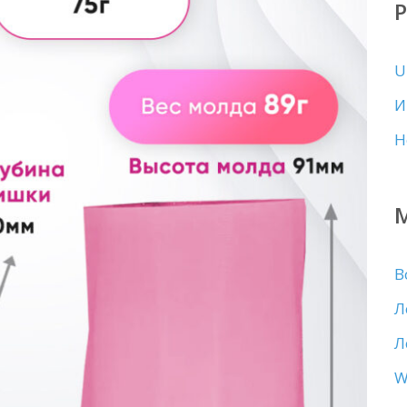
U
И
Н
В
Л
Л
W