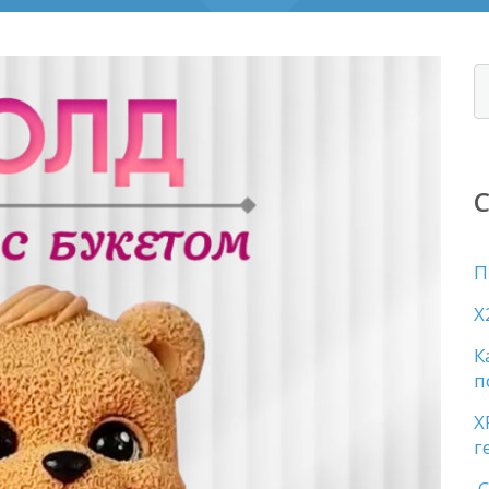
П
X
К
п
X
г
С