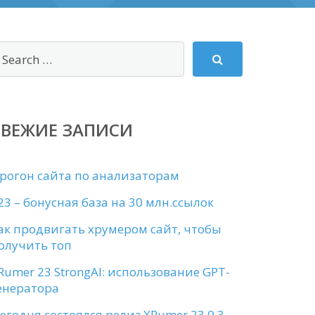
СВЕЖИЕ ЗАПИСИ
рогон сайта по анализаторам
23 – бонусная база на 30 млн.ссылок
ак продвигать хрумером сайт, чтобы
олучить топ
Rumer 23 StrongAI: использование GPT-
енератора
егодня состоялся релиз XRumer 23.0.3