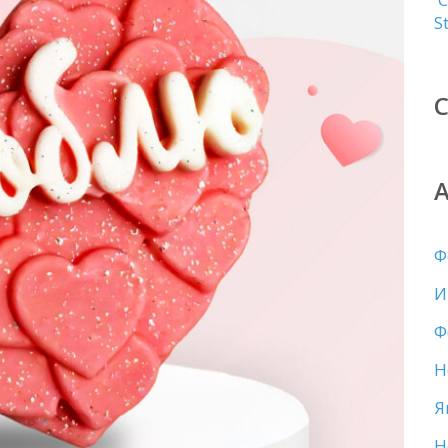
S
Ф
И
Ф
Н
Я
Н