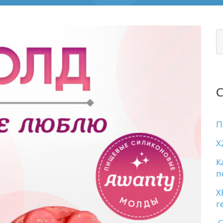
П
X
К
п
X
г
С