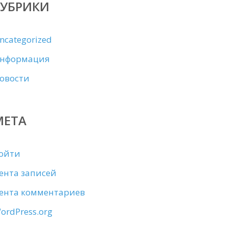
РУБРИКИ
ncategorized
нформация
овости
МЕТА
ойти
ента записей
ента комментариев
ordPress.org