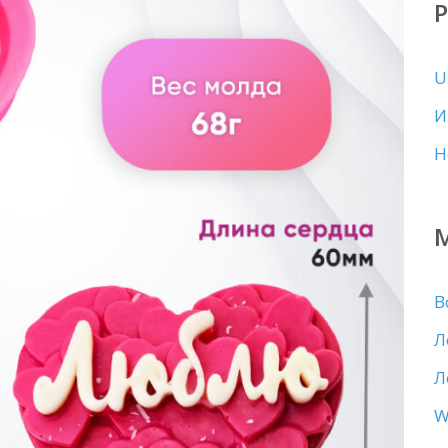
U
И
Н
В
Л
Л
W