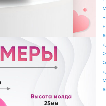
М
А
Н
Я
Д
О
С
Д
М
Я