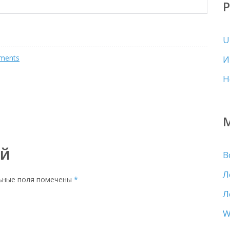
U
ments
И
Н
ий
В
Л
ьные поля помечены
*
Л
W