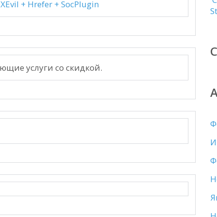
Evil + Hrefer + SocPlugin
S
ющие услуги со скидкой.
Ф
И
Ф
Н
Я
Н