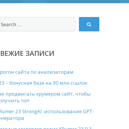
СВЕЖИЕ ЗАПИСИ
рогон сайта по анализаторам
23 – бонусная база на 30 млн.ссылок
ак продвигать хрумером сайт, чтобы
олучить топ
Rumer 23 StrongAI: использование GPT-
енератора
егодня состоялся релиз XRumer 23.0.3