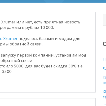
 Xrumer или нет, есть приятная новость.
рограммы в рублях 10 000.
ь
Xrumer
поделюсь базами и модом для
ормы обратной связи.
 запуску первой компании, установим мод
П
 обратной связи.
оило 5000, для вас будет скидка 30% т.е.
X
3500
К
п
X
г
С