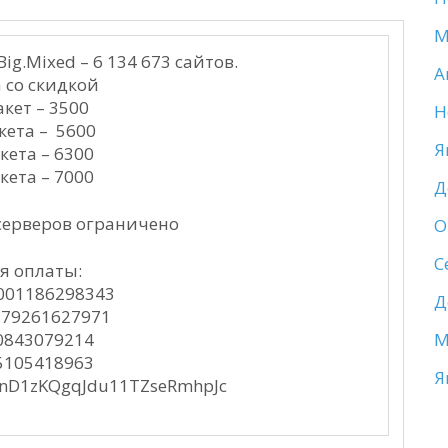
М
Big.Mixed – 6 134 673 сайтов.
А
 со скидкой
акет – 3500
Н
кета – 5600
Я
кета – 6300
кета – 7000
Д
 серверов ограничено
О
С
я оплаты:
001186298343
Д
+79261627971
0843079214
М
5105418963
Я
qNnD1zKQgqJdu11TZseRmhpJc