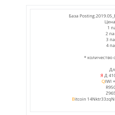
База Posting.2019.05_
Цена
1 п
2 па
3 па
4 па
* количество
Дл
Я
Д
41
Q
IWI 
R95
Z96
B
itcoin 14Nktr33z