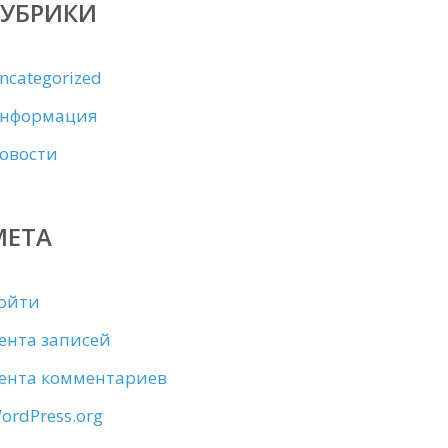
РУБРИКИ
ncategorized
нформация
овости
МЕТА
ойти
ента записей
ента комментариев
ordPress.org